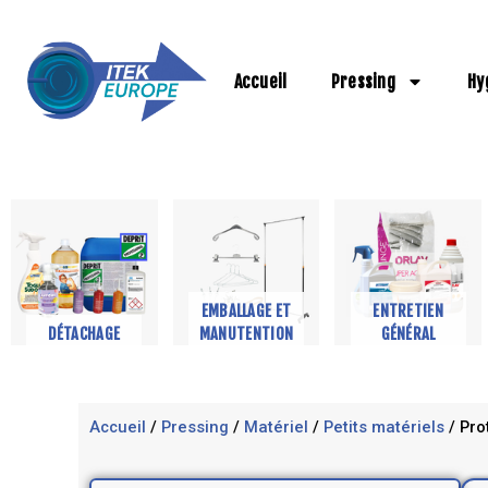
Aller
au
contenu
Accueil
Pressing
Hy
EMBALLAGE ET
ENTRETIEN
DÉTACHAGE
MANUTENTION
GÉNÉRAL
Accueil
/
Pressing
/
Matériel
/
Petits matériels
/ Pro