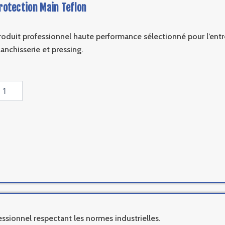
rotection Main Teflon
roduit professionnel haute performance sélectionné pour l’entre
lanchisserie et pressing.
antité
e
otection
ain
flon
ssionnel respectant les normes industrielles.