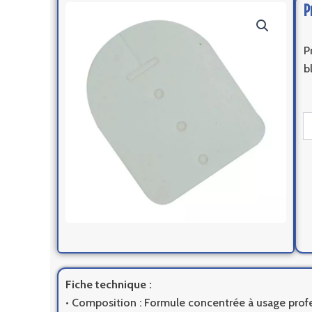
P
P
b
qu
d
Pr
M
Te
Fiche technique :
• Composition : Formule concentrée à usage profe