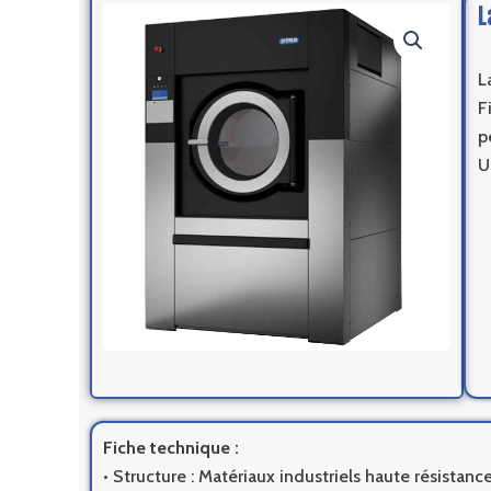
L
L
F
p
U
Fiche technique :
• Structure : Matériaux industriels haute résistan