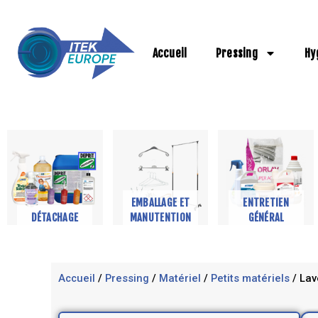
Aller
au
contenu
Accueil
Pressing
Hy
EMBALLAGE ET
ENTRETIEN
DÉTACHAGE
MANUTENTION
GÉNÉRAL
Accueil
/
Pressing
/
Matériel
/
Petits matériels
/ Lav