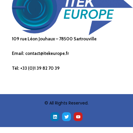
109 rue Léon Jouhaux – 78500 Sartrouville
Email: contact@itekeurope.fr
Tél: +33 (0)1 39 82 70 39
© All Rights Reserved.
L
T
Y
i
w
o
n
i
u
k
t
t
e
t
u