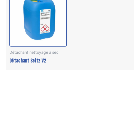
a
plusieurs
variations.
Les
options
peuvent
être
Détachant nettoyage à sec
choisies
Détachant Seitz V2
sur
la
page
du
produit