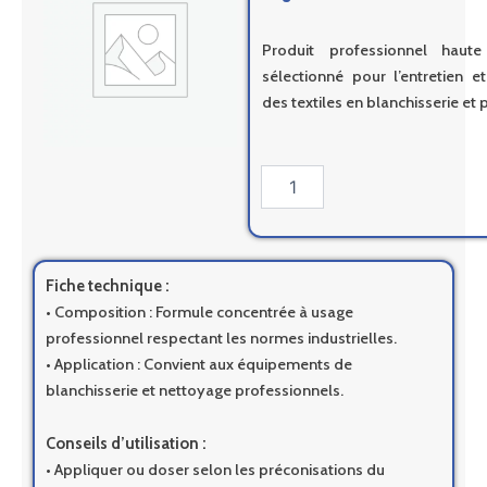
Produit professionnel haut
sélectionné pour l’entretien e
des textiles en blanchisserie et 
quantité
de
Easy
Spot
Absolute
-
Fiche technique :
5kg
• Composition : Formule concentrée à usage
professionnel respectant les normes industrielles.
• Application : Convient aux équipements de
blanchisserie et nettoyage professionnels.
Conseils d’utilisation :
• Appliquer ou doser selon les préconisations du