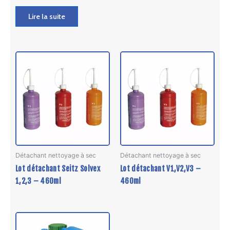
Lire la suite
Détachant nettoyage à sec
Détachant nettoyage à sec
Lot détachant Seitz Solvex
Lot détachant V1,V2,V3 –
1,2,3 – 460ml
460ml
Ce
produit