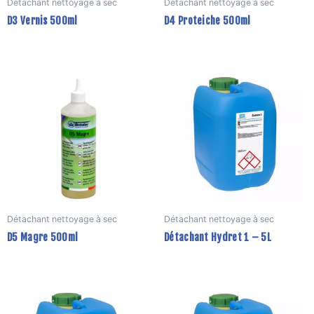
Détachant nettoyage à sec
Détachant nettoyage à sec
choisies
D3 Vernis 500ml
D4 Proteiche 500ml
sur
la
page
C
du
p
produit
a
p
v
L
o
p
ê
Détachant nettoyage à sec
Détachant nettoyage à sec
c
D5 Magre 500ml
Détachant Hydret 1 – 5L
s
la
p
Ce
C
d
produit
p
p