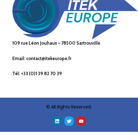
109 rue Léon Jouhaux – 78500 Sartrouville
Email: contact@itekeurope.fr
Tél: +33 (0)1 39 82 70 39
© All Rights Reserved.
L
T
Y
i
w
o
n
i
u
k
t
t
e
t
u