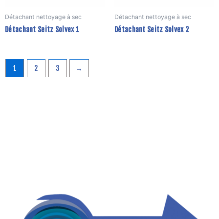
être
ê
Détachant nettoyage à sec
Détachant nettoyage à sec
choisies
c
Détachant Seitz Solvex 1
Détachant Seitz Solvex 2
sur
s
la
la
page
p
du
d
1
2
3
→
produit
p