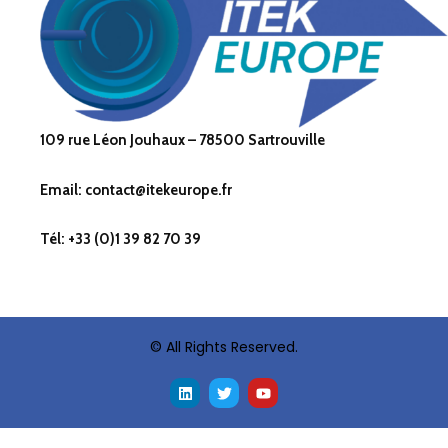
109 rue Léon Jouhaux – 78500 Sartrouville
Email: contact@itekeurope.fr
Tél: +33 (0)1 39 82 70 39
© All Rights Reserved.
L
T
Y
i
w
o
n
i
u
k
t
t
e
t
u