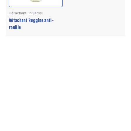
peuvent
être
Détachant universel
choisies
Détachant Ruggine anti-
sur
rouille
la
page
du
produit