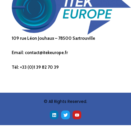
109 rue Léon Jouhaux – 78500 Sartrouville
Email: contact@itekeurope.fr
Tél: +33 (0)1 39 82 70 39
© All Rights Reserved.
L
T
Y
i
w
o
n
i
u
k
t
t
e
t
u