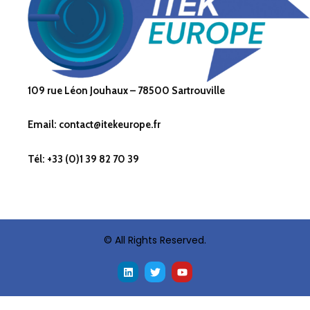
109 rue Léon Jouhaux – 78500 Sartrouville
Email: contact@itekeurope.fr
Tél: +33 (0)1 39 82 70 39
© All Rights Reserved.
L
T
Y
i
w
o
n
i
u
k
t
t
e
t
u