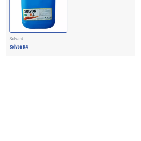
Solvant
Solvon K4