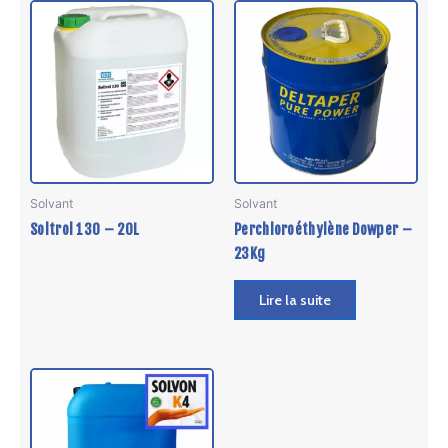
pag
du
prod
Solvant
Solvant
Soltrol 130 – 20L
Perchloroéthylène Dowper –
23Kg
Lire la suite