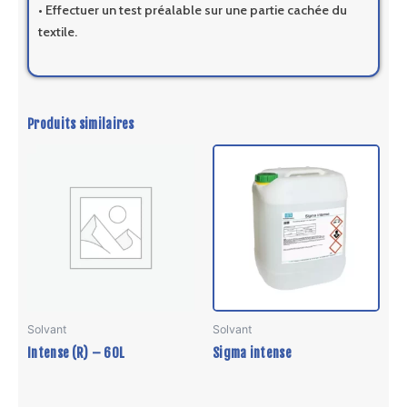
• Effectuer un test préalable sur une partie cachée du
textile.
Produits similaires
Ce
prod
a
plus
vari
Les
opti
peu
être
Solvant
Solvant
choi
Intense (R) – 60L
Sigma intense
sur
la