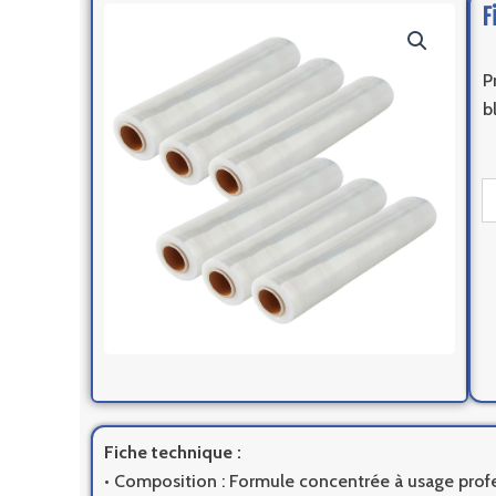
F
P
b
qu
d
Fi
al
2
x
6
ro
Fiche technique :
• Composition : Formule concentrée à usage profe