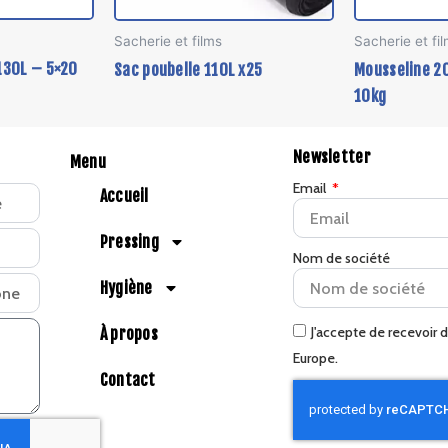
Sacherie et films
Sacherie et fi
 130L – 5×20
Sac poubelle 110L x25
Mousseline 2
10kg
Newsletter
Menu
Email
Accueil
Pressing
Nom de société
Hygiène
J'accepte de recevoir 
À propos
Europe.
Contact