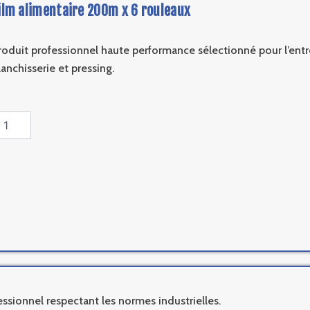
ilm alimentaire 200m x 6 rouleaux
roduit professionnel haute performance sélectionné pour l’entre
lanchisserie et pressing.
antité
e
lm
imentaire
00m
uleaux
ssionnel respectant les normes industrielles.