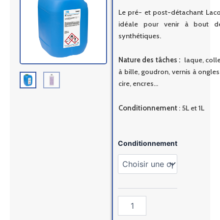
Le pré- et post-détachant Laco
idéale pour venir à bout d
synthétiques.
Nature des tâches :
laque, colle
à bille, goudron, vernis à ongles
cire, encres…
Conditionnement
: 5L et 1L
quantité
Conditionnement
de
Détachant
Seitz
Lacol