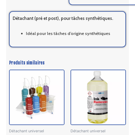
Détachant (pré et post), pour tâches synthétiques.
Idéal pour les tâches d’origine synthétiques
Produits similaires
Ce
prod
a
plus
vari
Les
opti
peu
être
Détachant universel
Détachant universel