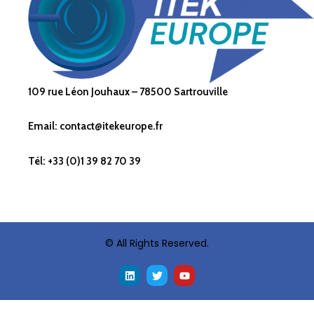
109 rue Léon Jouhaux – 78500 Sartrouville
Email: contact@itekeurope.fr
Tél: +33 (0)1 39 82 70 39
© All Rights Reserved.
L
T
Y
i
w
o
n
i
u
k
t
t
e
t
u