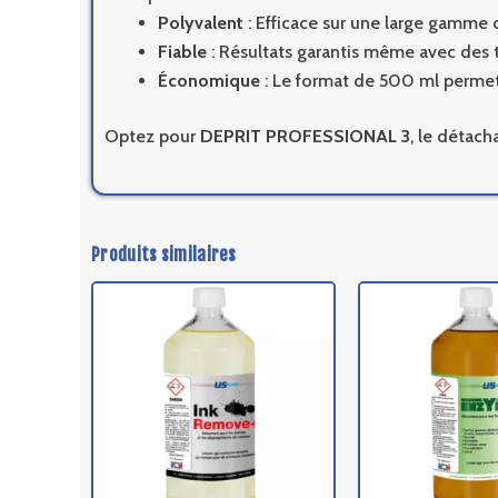
Polyvalent
: Efficace sur une large gamme d
Fiable
: Résultats garantis même avec des ta
Économique
: Le format de 500 ml permet 
Optez pour
DEPRIT PROFESSIONAL 3
, le détach
Produits similaires
Ce
produit
a
plusieurs
variations.
Les
options
peuvent