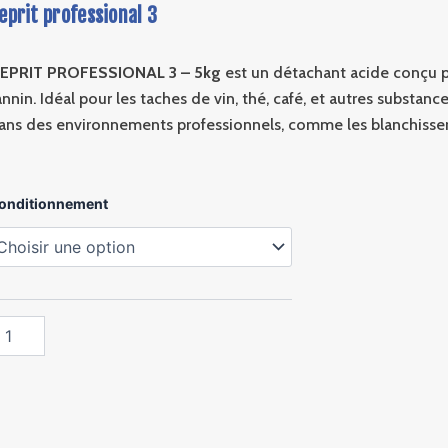
eprit professional 3
EPRIT PROFESSIONAL 3 – 5kg
est un détachant acide conçu p
annin. Idéal pour les taches de vin, thé, café, et autres substances
ans des environnements professionnels, comme les blanchisseri
antité
onditionnement
e
prit
ofessional