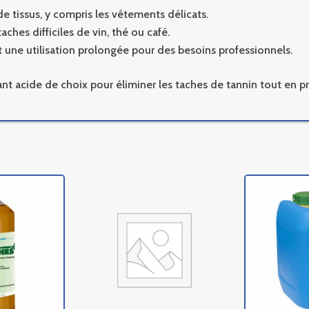
e tissus, y compris les vêtements délicats.
ches difficiles de vin, thé ou café.
une utilisation prolongée pour des besoins professionnels.
ant acide de choix pour éliminer les taches de tannin tout en pr
Ce
Ce
produit
produit
a
a
plusieurs
plusieurs
variations.
variations.
Les
Les
options
options
peuvent
peuvent