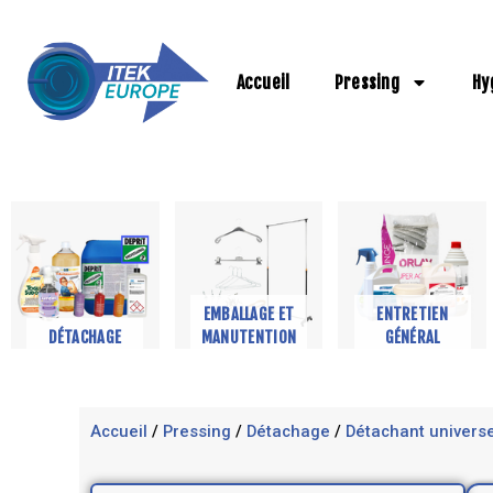
Aller
au
contenu
Accueil
Pressing
Hy
EMBALLAGE ET
ENTRETIEN
DÉTACHAGE
MANUTENTION
GÉNÉRAL
Accueil
/
Pressing
/
Détachage
/
Détachant universe