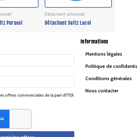
être
être
versel
Détachant universel
choisies
choisies
itz Purasol
Détachant Seitz Lacol
sur
sur
la
la
page
page
Informations
du
du
Mentions légales
produit
produit
Politique de confidentia
Conditions générales
Nous contacter
des offres commerciales de la part d'ITEK