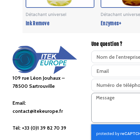
être
Détachant universel
Détachant universe
choisies
Ink Remove
Enzymes+
sur
la
page
Une question ?
du
produit
109 rue Léon Jouhaux –
78500 Sartrouville
Email:
contact@itekeurope.fr
Tél: +33 (0)1 39 82 70 39