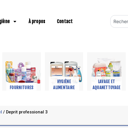
Recherch
giène
À propos
Contact
HYGIÈNE
LAVAGE ET
FOURNITURES
ALIMENTAIRE
AQUANETTOYAGE
l
/ Deprit professional 3