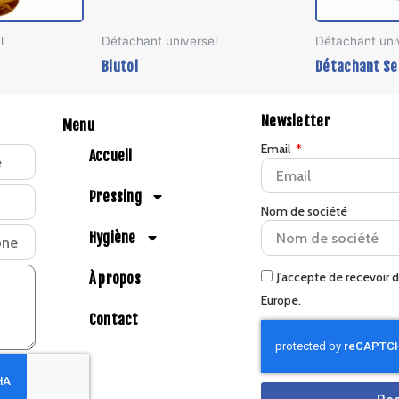
être
être
l
Détachant universel
Détachant uni
choisies
choisies
Blutol
Détachant Se
sur
sur
la
la
page
page
Newsletter
Menu
du
du
Email
Accueil
produit
produit
Pressing
Nom de société
Hygiène
J'accepte de recevoir 
À propos
Europe.
Contact