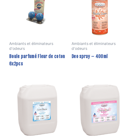
plus
vari
Les
opti
peu
être
Ambiants et éliminateurs
Ambiants et éliminateurs
d'odeurs
d'odeurs
choi
Boule parfumé Fleur de coton
Deo spray – 400ml
sur
6x2pcs
la
pag
du
prod