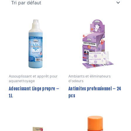
Assouplissant et apprêt pour
Ambiants et éliminateurs
aquanettoyage
d'odeurs
Adoucissant Linge propre –
Antimites professionnel – 24
1L
pcs
Ce
prod
a