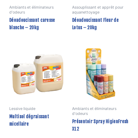
Ambiants et éliminateurs
Assouplissant et apprêt pour
d'odeurs
aquanettoyage
Déoadoucissant caresse
Déoadoucissant Fleur de
blanche – 20kg
Lotus – 20kg
Ce
produit
a
plusieurs
variations.
Les
options
peuvent
être
Lessive liquide
Ambiants et éliminateurs
d'odeurs
choisies
Multisol dégraissant
Présentoir Spray HigienFresh
sur
micellaire
X12
la