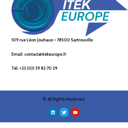
109 rue Léon Jouhaux – 78500 Sartrouville
Email: contact@itekeurope.fr
Tél: +33 (0)1 39 82 70 39
© All Rights Reserved.
L
T
Y
i
w
o
n
i
u
k
t
t
e
t
u