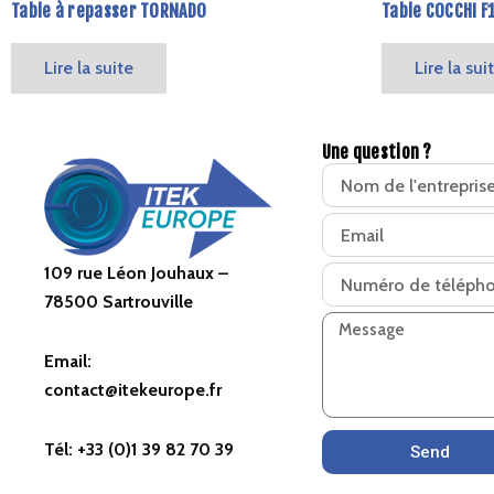
Table à repasser TORNADO
Table COCCHI F
Lire la suite
Lire la sui
Une question ?
109 rue Léon Jouhaux –
78500 Sartrouville
Email:
contact@itekeurope.fr
Tél: +33 (0)1 39 82 70 39
Send