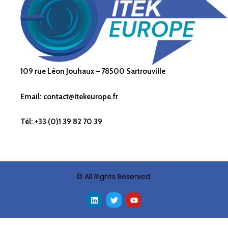
109 rue Léon Jouhaux – 78500 Sartrouville
Email: contact@itekeurope.fr
Tél: +33 (0)1 39 82 70 39
© All Rights Reserved.
L
T
Y
i
w
o
n
i
u
k
t
t
e
t
u