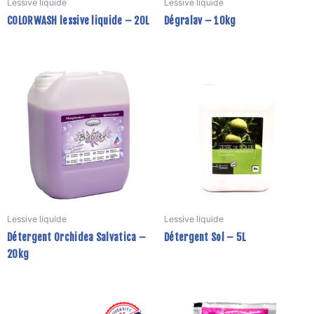
Lessive liquide
Lessive liquide
c
COLORWASH lessive liquide – 20L
Dégralav – 10kg
s
la
p
d
p
Lessive liquide
Lessive liquide
Détergent Orchidea Salvatica –
Détergent Sol – 5L
20kg