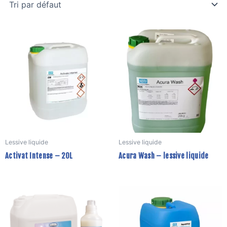
C
p
a
p
v
L
o
p
ê
Lessive liquide
Lessive liquide
c
Activat Intense – 20L
Acura Wash – lessive liquide
s
la
p
Ce
C
d
produit
p
p
a
a