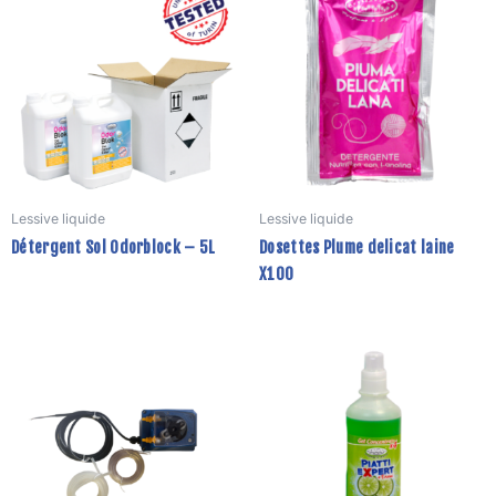
Lessive liquide
Lessive liquide
Détergent Sol Odorblock – 5L
Dosettes Plume delicat laine
X100
Ce
produit
a
plusieurs
variations.
Les