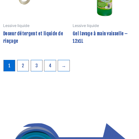
options
peuvent
être
Lessive liquide
Lessive liquide
choisies
Doseur détergent et liquide de
Gel lavage à main vaisselle –
sur
rinçage
12x1L
la
page
du
produit
1
2
3
4
→