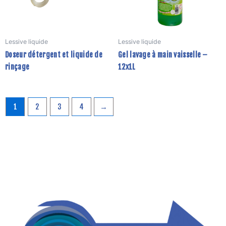
options
peuvent
être
Lessive liquide
Lessive liquide
choisies
Doseur détergent et liquide de
Gel lavage à main vaisselle –
sur
rinçage
12x1L
la
page
du
produit
1
2
3
4
→