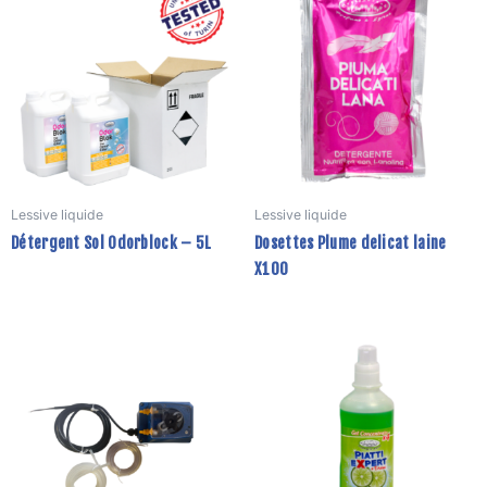
Lessive liquide
Lessive liquide
Détergent Sol Odorblock – 5L
Dosettes Plume delicat laine
X100
Ce
produit
a
plusieurs
variations.
Les