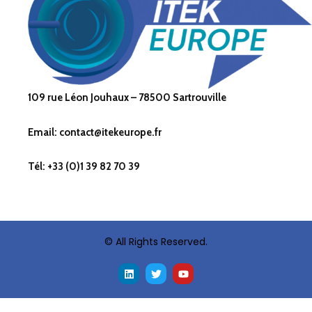
109 rue Léon Jouhaux – 78500 Sartrouville
Email: contact@itekeurope.fr
Tél: +33 (0)1 39 82 70 39
© All Rights Reserved.
L
T
Y
i
w
o
n
i
u
k
t
t
e
t
u