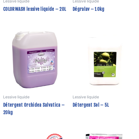
Lessive liquide
Lessive liquide
c
COLORWASH lessive liquide – 20L
Dégralav – 10kg
s
la
p
d
p
Lessive liquide
Lessive liquide
Détergent Orchidea Salvatica –
Détergent Sol – 5L
20kg