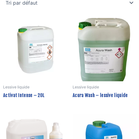
C
p
a
p
v
L
o
p
ê
Lessive liquide
Lessive liquide
c
Activat Intense – 20L
Acura Wash – lessive liquide
s
la
p
Ce
C
d
produit
p
p
a
a